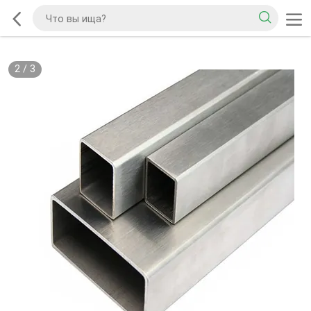
2
/
3