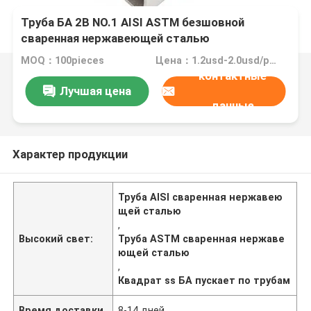
Труба БА 2B NO.1 AISI ASTM безшовной
сваренная нержавеющей сталью
MOQ：100pieces
Цена：1.2usd-2.0usd/pieces
контактные
Лучшая цена
данные
Характер продукции
Труба AISI сваренная нержавею
щей сталью
,
Высокий свет:
Труба ASTM сваренная нержаве
ющей сталью
,
Квадрат ss БА пускает по трубам
Время доставки
8-14 дней