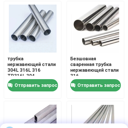
О нас
Путешествие фабрики
Проверка качества
трубка
Безшовная
нержавеющей стали
сваренная трубка
304L 316L 316
нержавеющей стали
Свяжитесь мы
TP316L 304
316
безшовным
Отправить запрос
Отправить запрос
отполированная
Новости
зеркалом
Случаи
катушка нержавеющей стали