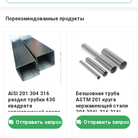
Порекомендованные продукты
AISI 201 304 316
Безшовная труба
Дом
раздел трубки 430
ASTM 201 круга
квадрата
нержавеющей стали
нержавеющей стали
304 304L 316 316L
Продукты
неубедительный
Отправить запрос
Отправить запрос
Видео