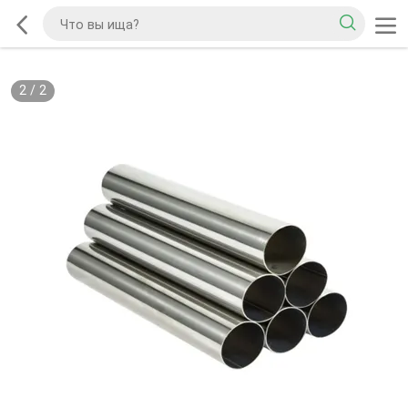
2
/
2