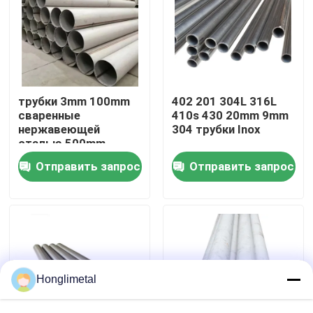
О нас
Путешествие фабрики
трубки 3mm 100mm
402 201 304L 316L
сваренные
410s 430 20mm 9mm
Проверка качества
нержавеющей
304 трубки Inox
сталью 500mm
1000mm 2000mm
Отправить запрос
Отправить запрос
2200mm ERW
Свяжитесь мы
Новости
Случаи
Honglimetal
катушка нержавеющей стали