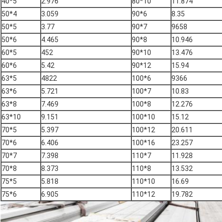
40*5
2.976
80*10
11.874
50*4
3.059
90*6
8.35
50*5
3.77
90*7
9658
50*6
4.465
90*8
10.946
60*5
452
90*10
13.476
60*6
5.42
90*12
15.94
63*5
4822
100*6
9366
63*6
5.721
100*7
10.83
63*8
7.469
100*8
12.276
63*10
9.151
100*10
15.12
70*5
5.397
100*12
20.611
70*6
6.406
100*16
23.257
70*7
7.398
110*7
11.928
70*8
8.373
110*8
13.532
75*5
5.818
110*10
16.69
75*6
6.905
110*12
19.782