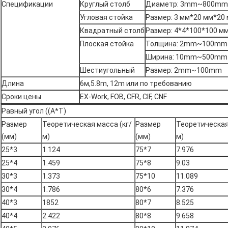
Спецификации
Круглый столб
Диаметр: 3mm~800mm
Угловая стойка
Размер: 3 мм*20 мм*20
Квадратный столб
Размер: 4*4*100*100 м
Плоская стойка
Толщина: 2mm~100mm
Ширина: 10mm~500mm
Шестиугольный
Размер: 2mm~100mm
Длина
6м,5.8m, 12m или по требованию
Сроки цены
EX-Work, FOB, CFR, CIF, CNF
Равный угол ((A*T)
Размер
Теоретическая масса (кг/
Размер
Теоретическая
(мм)
м)
(мм)
м)
25*3
1.124
75*7
7.976
25*4
1.459
75*8
9.03
30*3
1.373
75*10
11.089
30*4
1.786
80*6
7.376
40*3
1852
80*7
8.525
40*4
2.422
80*8
9.658