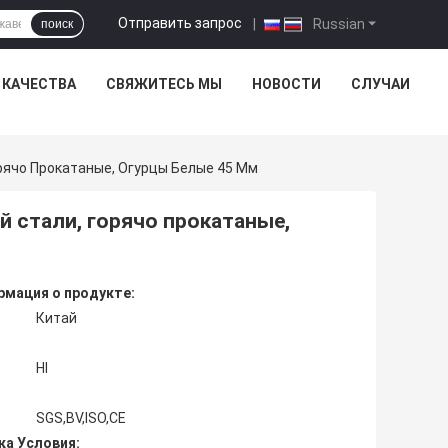
Отправить запрос
|
Russian
поиск
 КАЧЕСТВА
СВЯЖИТЕСЬ МЫ
НОВОСТИ
СЛУЧАИ
рячо Прокатаные, Огурцы Белые 45 Мм
 стали, горячо прокатаные,
мация о продукте:
Китай
Hl
SGS,BV,ISO,CE
ка Условия: