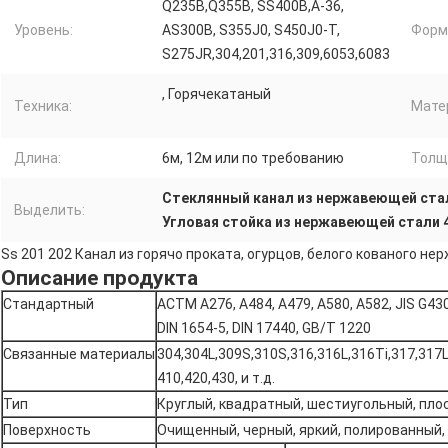
Q235B,Q355B, SS400B,A-36,
Уровень:
AS300B, S355J0, S450J0-T,
Форм
S275JR,304,201,316,309,6053,6083
, Горячекатаный
Техника:
Мате
Длина:
6м, 12м или по требованию
Толщ
Стеклянный канал из нержавеющей ста
Выделить:
Угловая стойка из нержавеющей стали 
Ss 201 202 Канал из горячо проката, огурцов, белого кованого н
Описание продукта
Стандартный
АСТМ A276, A484, A479, A580, A582, JIS G430
DIN 1654-5, DIN 17440, GB/T 1220
Связанные материалы
304,304L,309S,310S,316,316L,316Ti,317,317L
410,420,430, и т.д.
Тип
Круглый, квадратный, шестиугольный, плос
Поверхность
Очищенный, черный, яркий, полированный, 