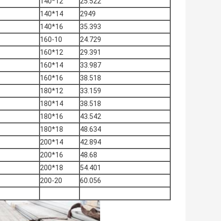
140*12
25.522
140*14
2949
140*16
35.393
160-10
24.729
160*12
29.391
160*14
33.987
160*16
38.518
180*12
33.159
180*14
38.518
180*16
43.542
180*18
48.634
200*14
42.894
200*16
48.68
200*18
54.401
200-20
60.056