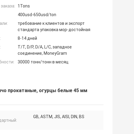
заказа:
1Tons
400usd-650usd/ton
али:
требование к клиентов и экспорт
стандарта упаковка мор-достойная
:
8-14 дней
:
T/T, D/P, D/A, L/C, западное
соединение, MoneyGram
бности:
30000 тонн/тонн в месяц
ячо прокатаные, огурцы белые 45 мм
GB, ASTM, JIS, AISI, DIN, BS
дартный: