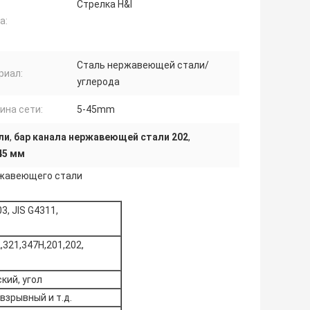
Стрелка H&I
а:
Сталь нержавеющей стали/
риал:
углерода
ина сети:
5-45mm
ли
,
бар канала нержавеющей стали 202
,
45 мм
ержавеющего стали
3, JIS G4311,
,321,347H,201,202,
кий, угол
взрывный и т.д.