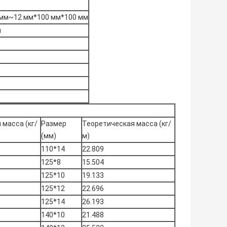
 мм~12 мм*100 мм*100 мм
м
 масса (кг/
Размер
Теоретическая масса (кг/
(мм)
м)
110*14
22.809
125*8
15.504
125*10
19.133
125*12
22.696
125*14
26.193
140*10
21.488